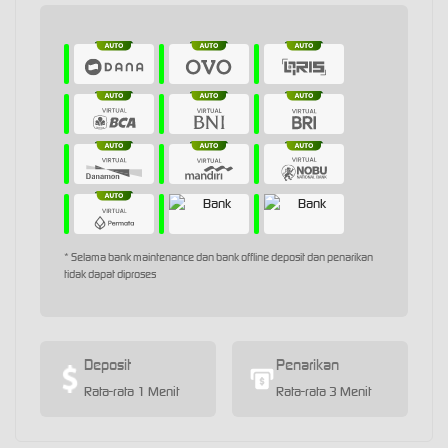
* Selama bank maintenance dan bank offline deposit dan penarikan
tidak dapat diproses
Deposit
Penarikan
Rata-rata 1 Menit
Rata-rata 3 Menit