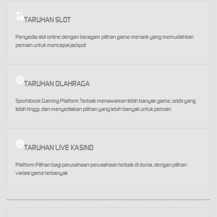
TARUHAN SLOT
Penyedia slot online dengan beragam pilihan game menarik yang memudahkan
pemain untuk mencapai jackpot
TARUHAN OLAHRAGA
Sportsbook Gaming Platform Terbaik menawarkan lebih banyak game, odds yang
lebih tinggi, dan menyediakan pilihan yang lebih banyak untuk pemain.
TARUHAN LIVE KASINO
Platform Pilihan bagi perusahaan-perusahaan terbaik di dunia, dengan pilihan
variasi game terbanyak