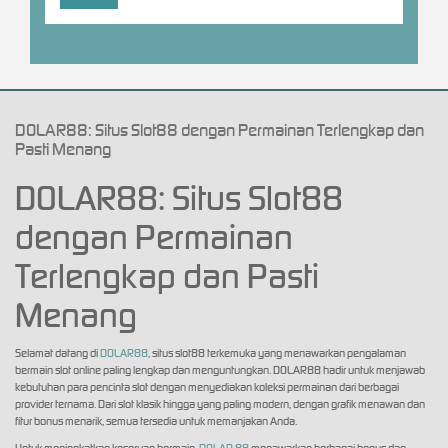
DOLAR88: Situs Slot88 dengan Permainan Terlengkap dan
Pasti Menang
DOLAR88: Situs Slot88
dengan Permainan
Terlengkap dan Pasti
Menang
Selamat datang di
DOLAR88
, situs slot88 terkemuka yang menawarkan pengalaman
bermain slot online paling lengkap dan menguntungkan. DOLAR88 hadir untuk menjawab
kebutuhan para pencinta slot dengan menyediakan koleksi permainan dari berbagai
provider ternama. Dari slot klasik hingga yang paling modern, dengan grafik menawan dan
fitur bonus menarik, semua tersedia untuk memanjakan Anda.