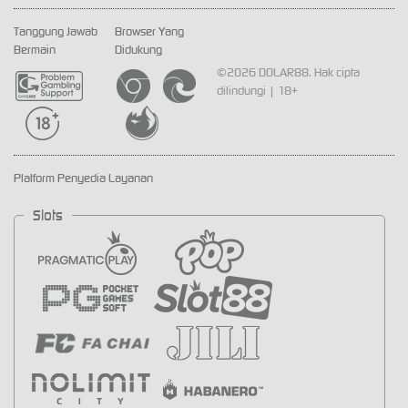
Tanggung Jawab
Browser Yang
Bermain
Didukung
©2026 DOLAR88. Hak cipta
dilindungi | 18+
Platform Penyedia Layanan
Slots