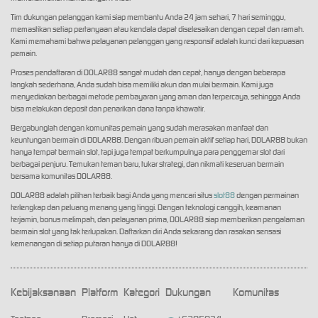
Tim dukungan pelanggan kami siap membantu Anda 24 jam sehari, 7 hari seminggu,
memastikan setiap pertanyaan atau kendala dapat diselesaikan dengan cepat dan ramah.
Kami memahami bahwa pelayanan pelanggan yang responsif adalah kunci dari kepuasan
pemain.
Proses pendaftaran di DOLAR88 sangat mudah dan cepat, hanya dengan beberapa
langkah sederhana, Anda sudah bisa memiliki akun dan mulai bermain. Kami juga
menyediakan berbagai metode pembayaran yang aman dan terpercaya, sehingga Anda
bisa melakukan deposit dan penarikan dana tanpa khawatir.
Bergabunglah dengan komunitas pemain yang sudah merasakan manfaat dan
keuntungan bermain di DOLAR88. Dengan ribuan pemain aktif setiap hari, DOLAR88 bukan
hanya tempat bermain slot, tapi juga tempat berkumpulnya para penggemar slot dari
berbagai penjuru. Temukan teman baru, tukar strategi, dan nikmati keseruan bermain
bersama komunitas DOLAR88.
DOLAR88 adalah pilihan terbaik bagi Anda yang mencari situs
slot88
dengan permainan
terlengkap dan peluang menang yang tinggi. Dengan teknologi canggih, keamanan
terjamin, bonus melimpah, dan pelayanan prima, DOLAR88 siap memberikan pengalaman
bermain slot yang tak terlupakan. Daftarkan diri Anda sekarang dan rasakan sensasi
kemenangan di setiap putaran hanya di DOLAR88!
Kebijaksanaan
Platform
Kategori
Dukungan
Komunitas