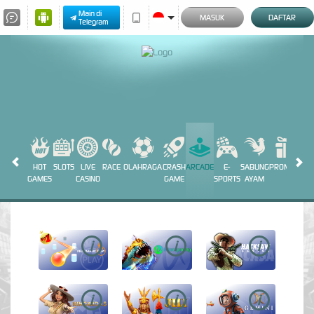
Main di
MASUK
DAFTAR
Telegram
HOT
SLOTS
LIVE
RACE
OLAHRAGA
CRASH
ARCADE
E-
SABUNG
PROMOSI
GAMES
CASINO
GAME
SPORTS
AYAM
i
i
i
i
i
i