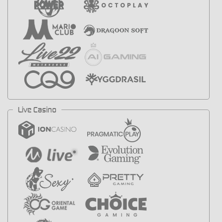
Live Casino